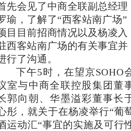
首先会见了中商全联副总经理
罗瑜，了解了
“西客站南广场”
项目目前招商情况以及杨凌入
驻西客站南广场的有关事宜并
进行了沟通。
下午
5
时，在望京
SOHO
议室与中商全联控股集团董
长郭向朝、华墨溢彩董事长
心彤，就关于在杨凌举行“葡
酒运动汇“事宜的实施及可行